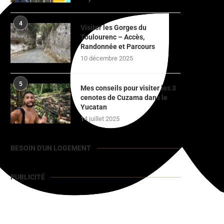
4
Visiter les Gorges du
Toulourenc – Accès,
Randonnée et Parcours
10 décembre 2025
5
Mes conseils pour visiter les 3
cenotes de Cuzama dans le
Yucatan
14 juillet 2025
BESOIN D'UN LOGEMENT
PUBLICITÉ