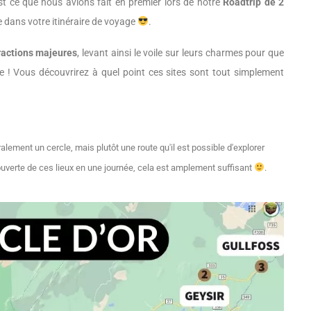
est ce que nous avions fait en premier lors de notre
Roadtrip de 2
lure dans votre itinéraire de voyage
.
tractions majeures
, levant ainsi le voile sur leurs charmes pour que
nte ! Vous découvrirez à quel point ces sites sont tout simplement
éralement un cercle, mais plutôt une route qu'il est possible d'explorer
ouverte de ces lieux en une journée, cela est amplement suffisant
.