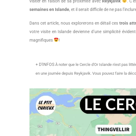
visiter en raison de sa proximité avec
Reykjavik
. C’
semaines en Islande
, et il serait difficile de ne pas l’inc
Dans cet article, nous explorerons en détail ces
trois at
votre visite en Islande devienne d’une simplicité évide
magnifiques
!
+ D'INFOS
À noter que le Cercle d'Or Islande n'est pas litt
en une journée depuis Reykjavik. Vous pouvez faire la déc