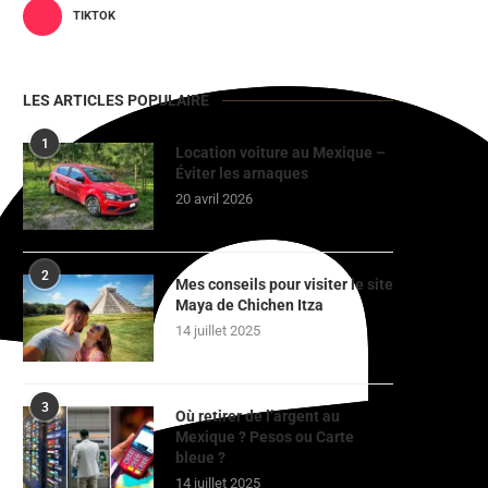
TIKTOK
LES ARTICLES POPULAIRE
1
Location voiture au Mexique –
Éviter les arnaques
20 avril 2026
2
Mes conseils pour visiter le site
Maya de Chichen Itza
14 juillet 2025
3
Où retirer de l’argent au
Mexique ? Pesos ou Carte
bleue ?
14 juillet 2025