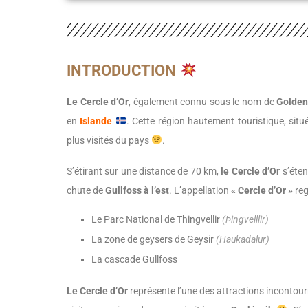
INTRODUCTION
Le Cercle d’Or
, également connu sous le nom de
Golden
en
Islande
. Cette région hautement touristique, situ
plus visités du pays
.
S’étirant sur une distance de 70 km,
le Cercle d’Or
s’éte
chute de
Gullfoss à l’est
. L’appellation
« Cercle d’Or »
reg
Le Parc National de Thingvellir
(Þingvelllir)
La zone de geysers de Geysir
(Haukadalur)
La cascade Gullfoss
Le Cercle d’Or
représente l’une des attractions incontou