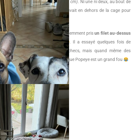
dessus
(c’était quand même 70 cm)
. Ni une ni deux, au bout de
quelques minutes, on le retrouvait en dehors de la cage pour
refaire le bordel
.
Pour pallier à ça, on a bien évidemment pris
un filet au-dessus
pour l’empêcher de sauter
. Il a essayé quelques fois de
passer avec de nombreux échecs, mais quand même des
réussites
. Je vous rappelle que Popeye est un grand fou