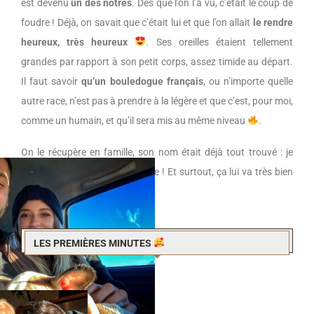
est devenu
un des nôtres
. Dès que l’on l’a vu, c’était le coup de
foudre ! Déjà, on savait que c’était lui et que l’on allait
le rendre
heureux, très heureux
. Ses oreilles étaient tellement
grandes par rapport à son petit corps, assez timide au départ.
Il faut savoir
qu’un bouledogue français
, ou n’importe quelle
autre race, n’est pas à prendre à la légère et que c’est, pour moi,
comme un humain, et qu’il sera mis au même niveau
.
On le récupère en famille, son nom était déjà tout trouvé : je
savais que ça allait être Popeye ! Et surtout, ça lui va très bien
en y repensant
.
LES PREMIÈRES MINUTES