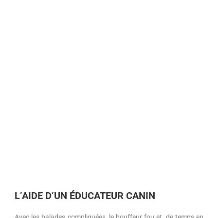
L’AIDE D’UN ÉDUCATEUR CANIN
Avec les balades compliquées, le bouffeur fou et, de temps en