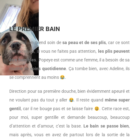
LE PREMIER BAIN
Alors oui, on prend soin de
sa peau et de ses plis
, car ce sont
des races où, si vous ne faites pas attention,
les plis peuvent
être horribles
. Popeye est comme une femme, il a besoin de sa
routine de
soins quotidienne
. Ça tombe bien, avec Adeline, ils
se comprennent au moins
.
Direction pour sa première douche, bien évidemment apeuré et
ne voulant pas du tout y aller
. Il reste quand
même super
gentil
, car il ne bouge pas et se laisse faire
. Cette race est,
pour moi, super gentille et demande beaucoup, beaucoup
d’attention et d’amour, c’est la base.
Le bain se passe bien
,
mais après, vous en avez de partout lors de la sortie de la