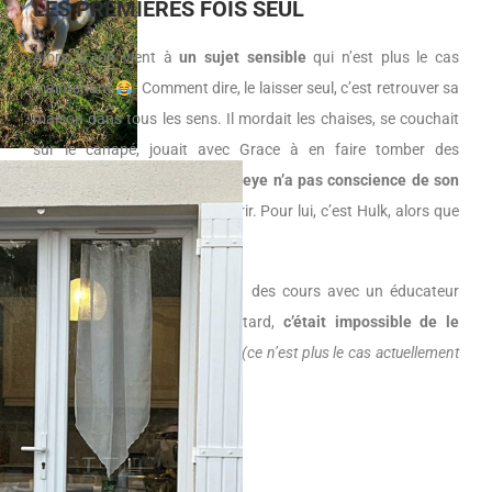
LES PREMIÈRES FOIS SEUL
Alors là, on vient à
un sujet sensible
qui n’est plus le cas
maintenant
. Comment dire, le laisser seul, c’est retrouver sa
maison dans tous les sens. Il mordait les chaises, se couchait
sur le canapé, jouait avec Grace à en faire tomber des
luminaires. Parce que oui,
Popeye n’a pas conscience de son
corps
ni du fait qu’il peut mourir. Pour lui, c’est Hulk, alors que
pas du tout
.
Après de nombreux efforts et des cours avec un éducateur
canin, où j’y reviendrai plus tard,
c’était impossible de le
laisser libre
, il faisait carnage
(ce n’est plus le cas actuellement
et ça va beaucoup mieux)
!