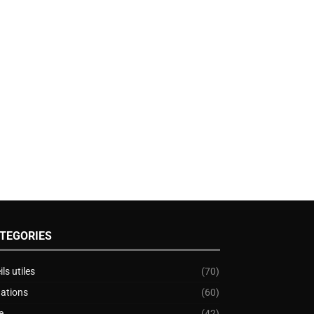
TEGORIES
ls utiles
(70)
nations
(60)
e
(42)