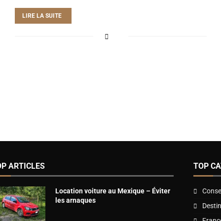
LIRE LA SUITE
OP ARTICLES
TOP CA
Location voiture au Mexique – Éviter
Consei
les arnaques
Desti
Franc