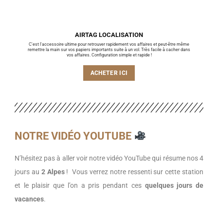
AIRTAG LOCALISATION
C'est l'accessoire ultime pour retrouver rapidement vos affaires et peut-être même
remettre la main sur vos papiers importants suite à un vol. Très facile à cacher dans
vos affaires. Configuration simple et rapide !
ACHETER ICI
NOTRE VIDÉO YOUTUBE
N’hésitez pas à aller voir notre vidéo YouTube qui résume nos 4
jours au
2 Alpes
! Vous verrez notre ressenti sur cette station
et le plaisir que l’on a pris pendant ces
quelques jours de
vacances
.