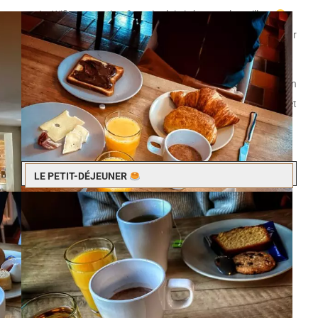
Le Wifi est gratuit même si celui-ci n’est pas le meilleur
.
Possibilité de
laisser ses bagages
le dernier jour pour
pouvoir profiter de la journée entière.
L’hôtel est vraiment
très cosy
ce qui fait son charme en
toute simplicité. Les équipes de l’hôtel sont
très à l’écoute
et
répondent très rapidement
.
LE PETIT-DÉJEUNER