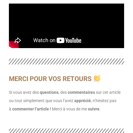
MERCI POUR VOS RETOURS
Si vous avez des
questions
, des
commentaires
sur cet article
ou tout simplement que vous l’avez
apprécié
, n’hésitez pas
à
commenter l’article !
Merci à vous de me
suivre
.