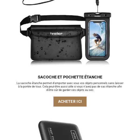
SACOCHE ET POCHETTE ÉTANCHE
La sacoche étanche permet d'emporter avec vous vos objets personnels sans laisser
à la portée de tous. Cela peut-être aussi utile si vous n'avez pas de sac étanche afin
d'être sûr de garder ces objets au sec.
ACHETER ICI