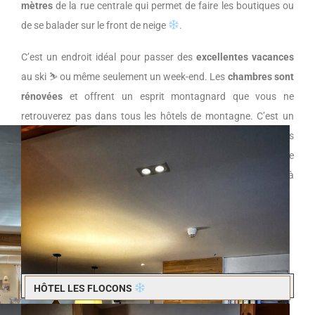
mètres
de la rue centrale qui permet de faire les boutiques ou
de se balader sur le front de neige
.
C’est un endroit idéal pour passer des
excellentes vacances
au ski ⛷️ ou même seulement un week-end. Les
chambres sont
rénovées
et offrent un esprit montagnard que vous ne
retrouverez pas dans tous les hôtels de montagne. C’est un
véritable
nid douillet
pour se retrouver en famille, entre amis
ou en couple. L’hôtel existe
depuis 1969
et souhaite chaque
année développer de
nouvelles prestations
en demandant à
chacun des clients, un avis sur la prestation de l’hôtel
.
RÉSERVER - LES FLOCONS
HÔTEL LES FLOCONS