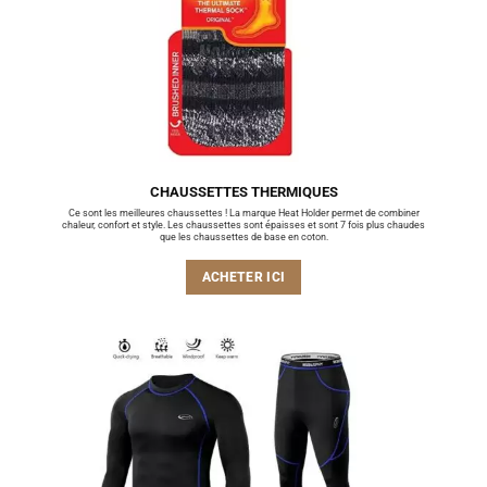
CHAUSSETTES THERMIQUES
Ce sont les meilleures chaussettes ! La marque Heat Holder permet de combiner
chaleur, confort et style. Les chaussettes sont épaisses et sont 7 fois plus chaudes
que les chaussettes de base en coton.
ACHETER ICI