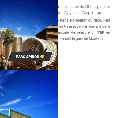
En bus
:
La zone du Parc est desservie 25 fois par jour
en semaine par la ligne 5 entre Avignon et Carpentras.
En train
:
Vous venez de
Paris, Perpignan ou Nice
, il est
tout à fait possible de venir en
train
et de s’arrêter à la
gare
TGV D’Avignon
.
Il suffit ensuite de prendre un
TER
en
direction de Carpentras qui dessert la gare de
Monteux
.
PARC SPIROU