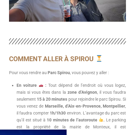
COMMENT ALLER À SPIROU
Pour vous rendre au
Parc Spirou
, vous pouvez y aller :
En voiture
:
Tout dépend de l’endroit où vous logez,
mais si vous êtes dans la
zone d’Avignon
, il vous faudra
seulement
15 à 20 minutes
pour rejoindre le parc Spirou.
Si
vous venez de
Marseille, d’Aix-en-Provence, Montpellier
,
il faudra compter
1h/1h30
environ.
L’avantage du parc est
qu’il est situé à
10 minutes de l’autoroute
.
Le parking
est la propriété de la mairie de
Monteux
, il est
payant
(
6€
pour la journée)
.