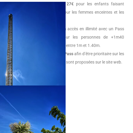
personnes de
+1.40m
et de
27€
pour les enfants faisant
entre
1m
et
1.40m
(gratuit pour les femmes enceintes et les
enfants
-1m
)
.
Il est aussi possible d’avoir un accès en illimité avec un Pass
Saison au tarif de
89€
pour les personnes de +1m40
et
79€
pour les enfants faisant entre
1m
et
1.40m
.
Vous pouvez utiliser un
Lucky Pass
afin d’être prioritaire sur les
attractions, plusieurs formules sont proposées sur le site web.