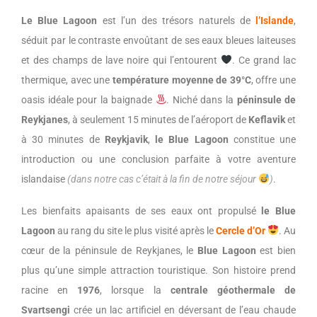
Le Blue Lagoon
est l’un des trésors naturels de
l’Islande
,
séduit par le contraste envoûtant de ses eaux bleues laiteuses
et des champs de lave noire qui l’entourent
. Ce grand lac
thermique, avec une
température moyenne de 39°C
, offre une
oasis idéale pour la baignade
. Niché dans la
péninsule de
Reykjanes
, à seulement 15 minutes de l’aéroport de
Keflavik
et
à 30 minutes de
Reykjavik
,
le Blue Lagoon
constitue une
introduction ou une conclusion parfaite à votre aventure
islandaise
(dans notre cas c’était à la fin de notre séjour
)
.
Les bienfaits apaisants de ses eaux ont propulsé
le Blue
Lagoon
au rang du site le plus visité après le
Cercle d’Or
. Au
cœur de la péninsule de Reykjanes, le
Blue Lagoon
est bien
plus qu’une simple attraction touristique. Son histoire prend
racine en
1976
, lorsque la
centrale géothermale de
Svartsengi
crée un lac artificiel en déversant de l’eau chaude