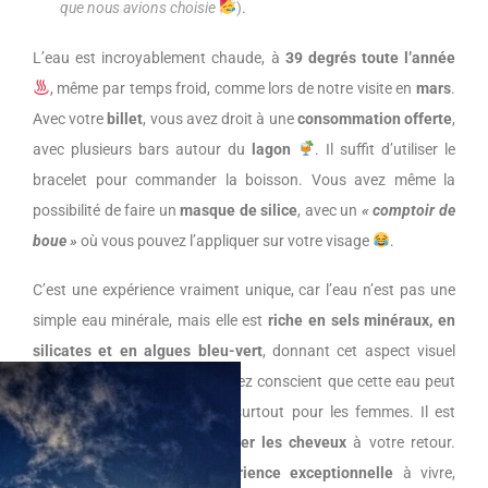
que nous avions choisie
)
.
L’eau est incroyablement chaude, à
39 degrés toute l’année
, même par temps froid, comme lors de notre visite en
mars
.
Avec votre
billet
, vous avez droit à une
consommation offerte
,
avec plusieurs bars autour du
lagon
. Il suffit d’utiliser le
bracelet pour commander la boisson. Vous avez même la
possibilité de faire un
masque de silice
, avec un
« comptoir de
boue »
où vous pouvez l’appliquer sur votre visage
.
C’est une expérience vraiment unique, car l’eau n’est pas une
simple eau minérale, mais elle est
riche en sels minéraux, en
silicates et en algues bleu-vert
, donnant cet aspect visuel
saisissant
. Cependant, soyez conscient que cette eau peut
rendre vos
cheveux rêches
, surtout pour les femmes. Il est
donc essentiel de bien se
laver les cheveux
à votre retour.
Malgré cela, c’est une
expérience exceptionnelle
à vivre,