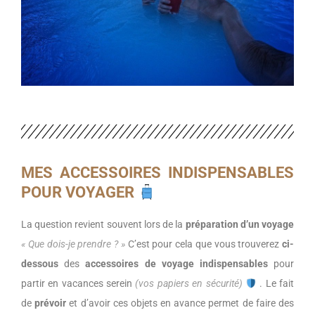
MES ACCESSOIRES INDISPENSABLES
POUR VOYAGER
La question revient souvent lors de la
préparation d’un voyage
« Que dois-je prendre ? »
C’est pour cela que vous trouverez
ci-
dessous
des
accessoires de voyage indispensables
pour
partir en vacances serein
(vos papiers en sécurité)
. Le fait
de
prévoir
et d’avoir ces objets en avance permet de faire des