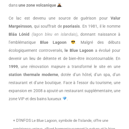
dans
une zone volcanique
.
Ce lac est devenu une source de guérison pour
Valur
Margeirsson
, qui souffrait de
psoriasis
. En 1981, il le nomme
Bláa Lónid
(lagon bleu en islandais)
, donnant naissance à
l’emblématique
Blue Lagoon
. Malgré des débuts
écologiquement controversés,
le Blue Lagoon
a évolué pour
devenir un lieu de détente et de bien-être incontournable. En
1999
, une rénovation majeure a transformé le site en une
station thermale moderne
, dotée d’un hôtel, d’un spa, d’un
restaurant et d’une boutique. Face à l’essor du tourisme, une
expansion en 2008 a ajouté un restaurant supplémentaire, une
zone VIP et des bains luxueux
.
+ D'INFOS
Le Blue Lagoon, symbole de l'Islande, offre une
expérience unique, alliant harmonieusement la nature et le bien-