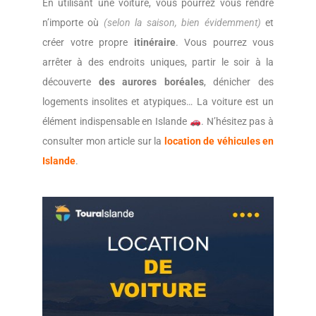
En utilisant une voiture, vous pourrez vous rendre
n’importe où
(selon la saison, bien évidemment)
et
créer votre propre
itinéraire
. Vous pourrez vous
arrêter à des endroits uniques, partir le soir à la
découverte
des aurores boréales
, dénicher des
logements insolites et atypiques… La voiture est un
élément indispensable en Islande
. N’hésitez pas à
consulter mon article sur la
location de véhicules en
Islande
.