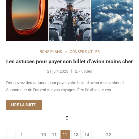
BONS PLANS
CONSEILS UTILES
Les astuces pour payer son billet d’avion moins cher
21 juin 2023
2,7K vues
Découvrez des astuces pour payer votre billet d’avion moins cher et
économiser de l’argent sur vos voyages. Être flexible sur vos …
LIRE LA SUITE
1
…
10
11
12
13
14
…
22