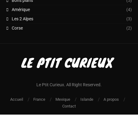
Bons plans
(5)
Amérique
(4)
Les 2 Alpes
(3)
Corse
(2)
Le Ptit Curieux. All Right Reserved.
Accueil
France
Mexique
Islande
A propos
Contact