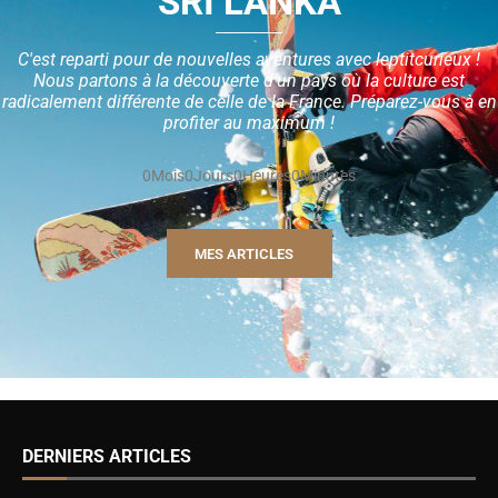
SRI LANKA
C'est reparti pour de nouvelles aventures avec leptitcurieux !
Nous partons à la découverte d'un pays où la culture est
radicalement différente de celle de la France. Préparez-vous à en
profiter au maximum !
0
Mois
0
Jours
0
Heures
0
Minutes
MES ARTICLES
DERNIERS ARTICLES