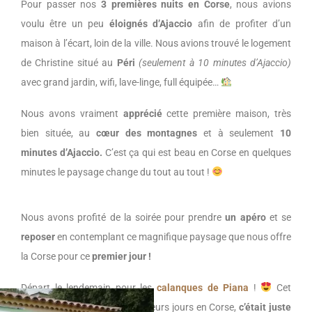
Pour passer nos
3 premières nuits en Corse
, nous avions
voulu être un peu
éloignés d’Ajaccio
afin de profiter d’un
maison à l’écart, loin de la ville. Nous avions trouvé le logement
de Christine situé au
Péri
(seulement à 10 minutes d’Ajaccio)
avec grand jardin, wifi, lave-linge, full équipée…
Nous avons vraiment
apprécié
cette première maison, très
bien située, au
cœur des montagnes
et à seulement
10
minutes d’Ajaccio.
C’est ça qui est beau en Corse en quelques
minutes le paysage change du tout au tout !
Nous avons profité de la soirée pour prendre
un apéro
et se
reposer
en contemplant ce magnifique paysage que nous offre
la Corse pour ce
premier jour
!
Départ le lendemain pour les
calanques de Piana
!
Cet
endroit était l’un des nos meilleurs jours en Corse,
c’était juste