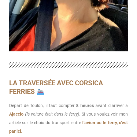
LA TRAVERSÉE AVEC CORSICA
FERRIES
Départ de Toulon, il faut compter
8 heures
avant d’arriver à
Ajaccio
(la voiture était dans le ferry)
. Si vous voulez voir mon
article sur le choix du transport entre
l’avion ou le ferry, c’est
par ici.