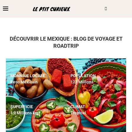
DÉCOUVRIR LE MEXIQUE : BLOG DE VOYAGE ET
ROADTRIP
MONNAIE LOCALE
POPULATION
Peso Mexicain
127 Millions
SUPERFICIE
CLIMAT
1,9 Millions km²
Tropical