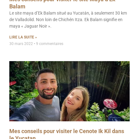
Balam
Le site maya d’Ek Balam situé au Yucatán, à seulement 30 km
de Valladolid. Non loin de Chichén Itza. Ek Balam signifie en
maya « Jaguar Noir ».
LIRE LA SUITE »
30 mars 2022
9 commentaires
Mes conseils pour visiter le Cenote Ik Kil dans
le Yucatan