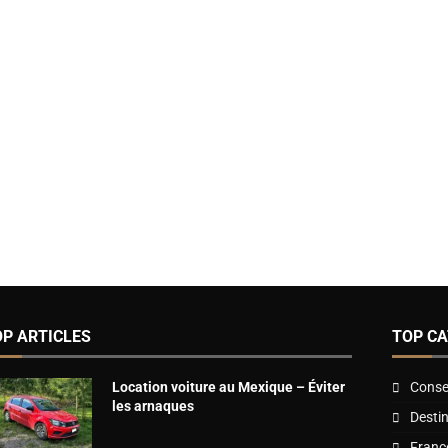
OP ARTICLES
TOP CA
Location voiture au Mexique – Éviter
Consei
les arnaques
Desti
Franc