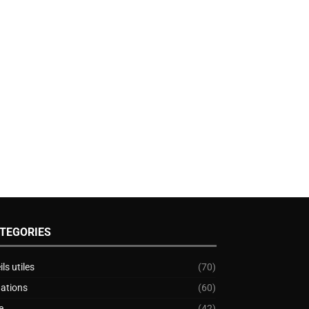
TEGORIES
ls utiles
(70)
nations
(60)
e
(42)