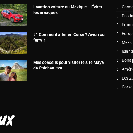
Location voiture au Mexique – Éviter
Consei
les arnaques
Desti
Franc
Europ
#1 Comment aller en Corse ? Avion ou
ferry ?
Mexiq
Islan
Bons 
Mes conseils pour visiter le site Maya
de Chichen Itza
Améri
Les 2
Corse