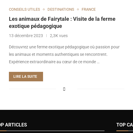
CONSEILS UTILES
DESTINATIONS
FRANCE
Les animaux de Fairytale : Visite de la ferme
exotique pédagogique
13 décembre 2023
2,3K vues
Découvrez une ferme exotique pédagogique où passion pour
les animaux et moments authentiques se rencontrent.
Expérience extraordinaire au cœur de ce monde …
LIRE LA SUITE
OP ARTICLES
TOP CA