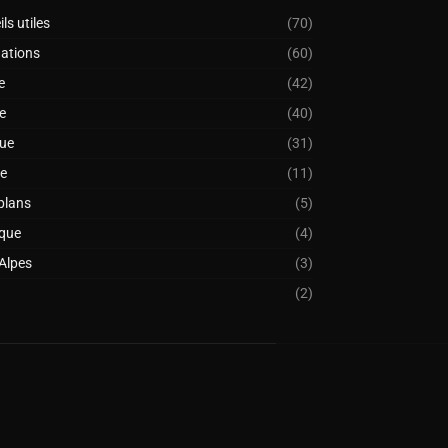
ls utiles
(70)
nations
(60)
e
(42)
e
(40)
ue
(31)
de
(11)
plans
(5)
que
(4)
 Alpes
(3)
(2)