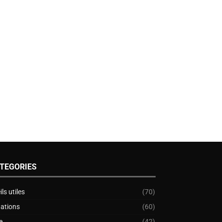
TEGORIES
ls utiles
(70)
nations
(60)
e
(42)