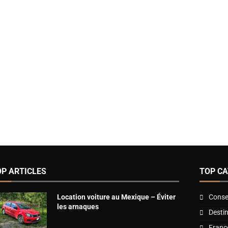
OP ARTICLES
TOP CA
Location voiture au Mexique – Éviter
Consei
les arnaques
Desti
Franc